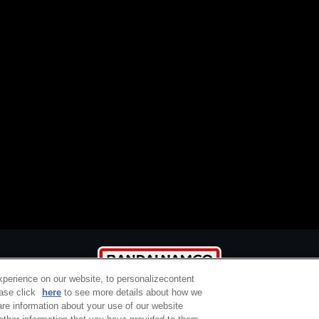
xperience on our website, to personalizecontent
ease click
here
to see more details about how we
re information about your use of our website