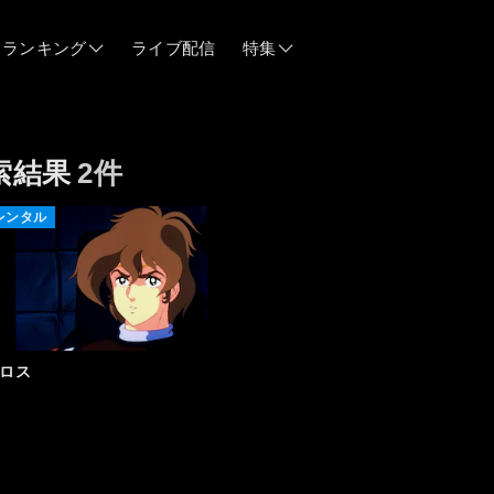
ランキング
ライブ配信
特集
06/12
索結果
2件
06/03
レンタル
05/21
05/14
ロス
04/28