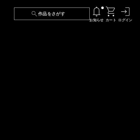
作品をさがす
お知らせ
カート
ログイン
【6/13(土)～期間限定】『ニンジャラ』無料配
信！
『最強の王様、二度目の人生は何をする？』第
24話 配信日変更のお知らせ
【障害】映像再生における不具合に関しまして
【日本語字幕】【セリフ検索】新規追加のお知
らせ
【障害】Android TVにおける不具合に関しまし
て