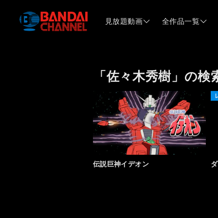
見放題動画
全作品一覧
「佐々木秀樹」の検
伝説巨神イデオン
ダ