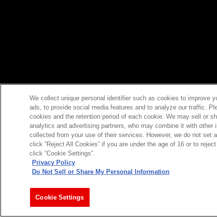
We collect unique personal identifier such as cookies to improve y
ads, to provide social media features and to analyze our traffic. P
cookies and the retention period of each cookie. We may sell or sh
analytics and advertising partners, who may combine it with other 
collected from your use of their services. However, we do not set 
click “Reject All Cookies” if you are under the age of 16 or to reje
click “Cookie Settings”.
Privacy Policy
Do Not Sell or Share My Personal Information
Cookie Settings