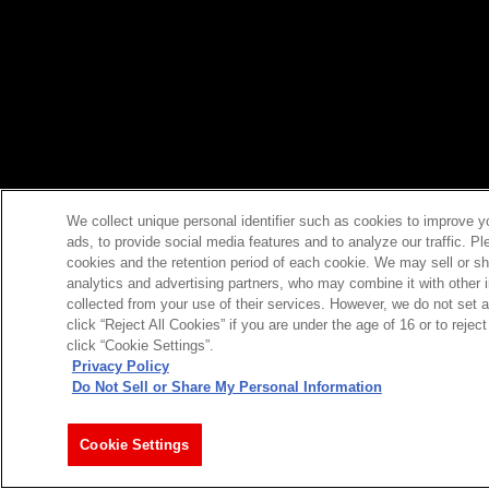
We collect unique personal identifier such as cookies to improve y
ads, to provide social media features and to analyze our traffic. P
cookies and the retention period of each cookie. We may sell or sh
analytics and advertising partners, who may combine it with other 
collected from your use of their services. However, we do not set 
click “Reject All Cookies” if you are under the age of 16 or to reje
click “Cookie Settings”.
Privacy Policy
Do Not Sell or Share My Personal Information
Cookie Settings