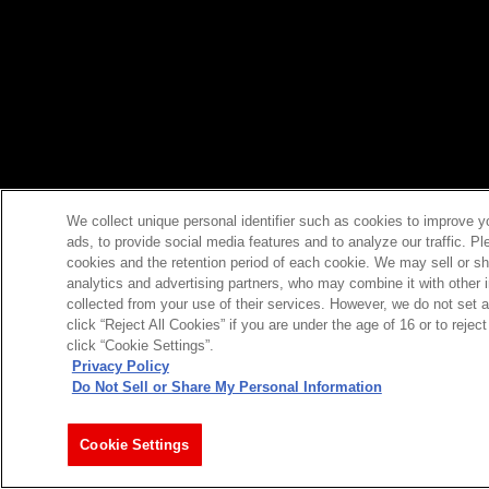
We collect unique personal identifier such as cookies to improve y
ads, to provide social media features and to analyze our traffic. P
cookies and the retention period of each cookie. We may sell or sh
analytics and advertising partners, who may combine it with other 
collected from your use of their services. However, we do not set 
click “Reject All Cookies” if you are under the age of 16 or to reje
click “Cookie Settings”.
Privacy Policy
Do Not Sell or Share My Personal Information
Cookie Settings