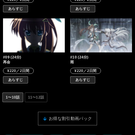
あらすじ
あらすじ
#09 (24分)
#10 (24分)
再会
雨
¥220／2日間
¥220／2日間
あらすじ
あらすじ
1〜10話
11〜12話
お得な割引動画パック