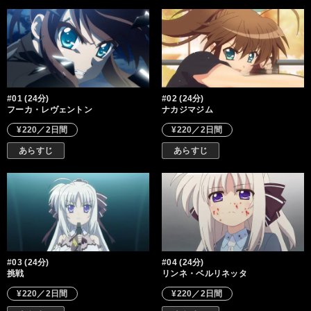
#01 (24分)
#02 (24分)
フーカ・レヴェントン
ナカジマジム
¥220／2日間
¥220／2日間
あらすじ
あらすじ
#03 (24分)
#04 (24分)
挑戦
リンネ・ベルリネッタ
¥220／2日間
¥220／2日間