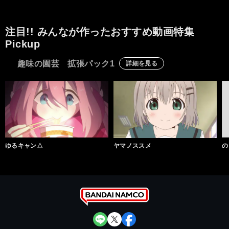
注目!! みんなが作ったおすすめ動画特集
Pickup
趣味の園芸 拡張パック1
詳細を見る
ゆるキャン△
ヤマノススメ
の