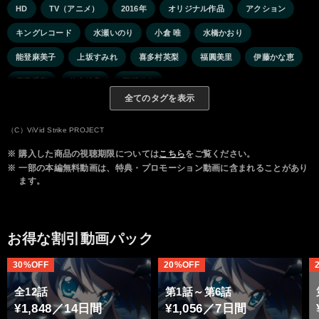
HD
TV（アニメ）
2016年
オリジナル作品
アクション
キングレコード
水瀬いのり
小倉 唯
水橋かおり
能登麻美子
上坂すみれ
喜多村英梨
福圓美里
伊藤かな恵
斎藤千和
佐倉綾音
阿澄佳奈
全てのタグを表示
（C）ViVid Strike PROJECT
※
購入した商品の視聴期限については
こちら
をご覧ください。
※
一部の本編無料動画は、特典・プロモーション動画に含まれることがあり
ます。
お得な割引動画パック
30%OFF
20%OFF
全12話
第1話～第6話
¥1,848／14日間
¥1,056／7日間