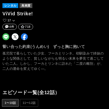
レンタル
高画質
ViVid Strike!
17
4件
718
誓い合った約束(うんめい) ずっと胸に抱いて
孤児院で暮らしていた少女、フーカとリンネ。幼馴染みで姉妹の
ような関係として、貧しいながらも明るい未来を夢見て過ごして
いた二人。しかし、フーカとリンネに訪れた「二度の離別」が、
二人の運命を変えてゆく―。
エピソード一覧(全12話）
1〜10話
11〜12話