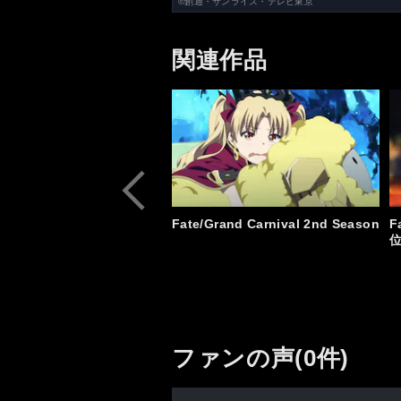
©創通・サンライズ・テレビ東京
関連作品
Fate/Grand Carnival 2nd Season
F
ファンの声(0件)