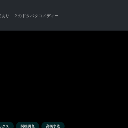
あり涙あり…？のドタバタコメディー
ックス
関根明良
高橋李依