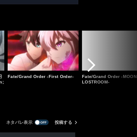
円
Fate/Grand Order -First Order-
Fate/Grand Order -MOON
n;
LOSTROOM-
ネタバレ表示
投稿する