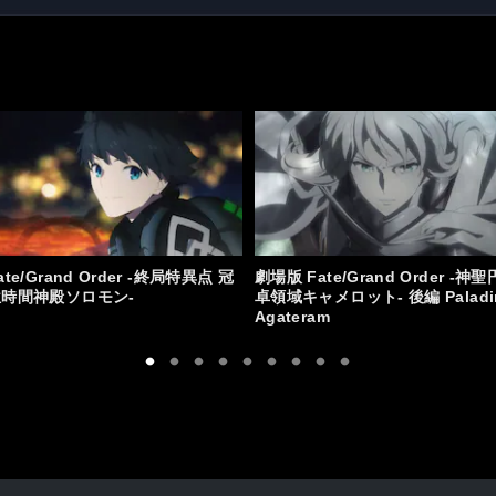
ate/Grand Order -終局特異点 冠
劇場版 Fate/Grand Order -神聖
位時間神殿ソロモン-
卓領域キャメロット- 後編 Paladi
Agateram