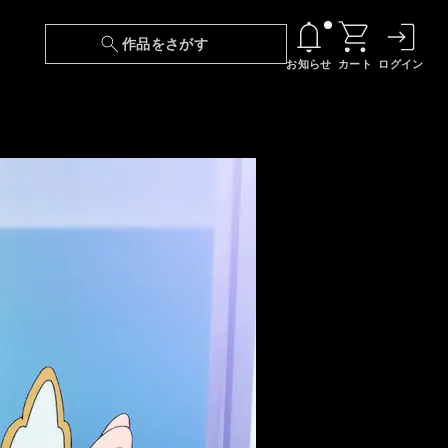
作品をさがす
お知らせ
カート
ログイン
【6/13(土)～期間限定】『ニンジャラ』無料配
信！
『最強の王様、二度目の人生は何をする？』第
24話 配信日変更のお知らせ
【障害】映像再生における不具合に関しまして
【日本語字幕】【セリフ検索】新規追加のお知
らせ
【障害】Android TVにおける不具合に関しまし
て