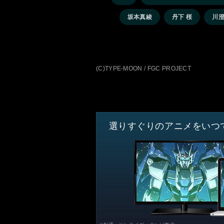
坂本真綾
丹下 桜
川
(C)TYPE-MOON / FGC PROJECT
選りすぐりのアニメをいつ