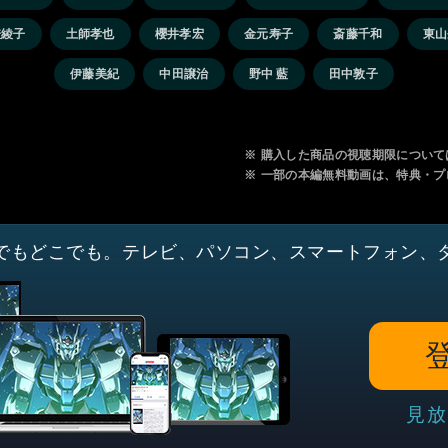
澄綾子
土師孝也
櫻井孝宏
金元寿子
斎藤千和
東山
伊藤美紀
中田譲治
野中 藍
田中敦子
※
購入した商品の視聴期限について
※
一部の本編無料動画は、特典・プ
でもどこでも。テレビ、パソコン、スマートフォン、
見放