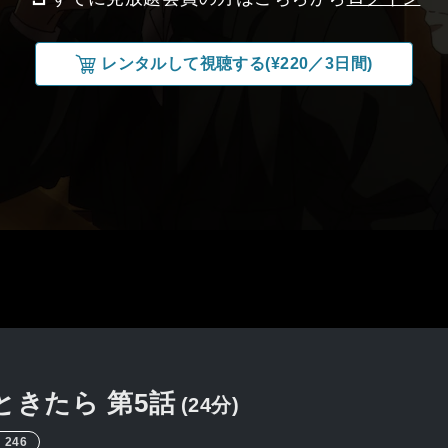
レンタルして視聴する(¥220／3日間)
ときたら
第5話
(24分)
246