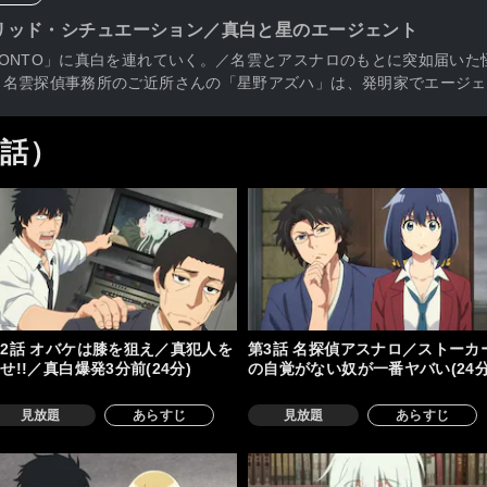
リッド・シチュエーション／真白と星のエージェント
ONTO」に真白を連れていく。／名雲とアスナロのもとに突如届いた
名雲探偵事務所のご近所さんの「星野アズハ」は、発明家でエージェン
2話）
2話 オバケは膝を狙え／真犯人を
第3話 名探偵アスナロ／ストーカ
せ!!／真白爆発3分前(24分)
の自覚がない奴が一番ヤバい(24分
見放題
あらすじ
見放題
あらすじ