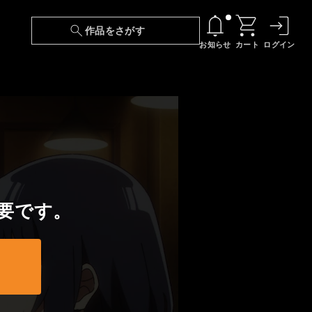
作品をさがす
お知らせ
カート
ログイン
【6/13(土)～期間限定】『ニンジャラ』無料配
信！
『最強の王様、二度目の人生は何をする？』第
24話 配信日変更のお知らせ
【障害】映像再生における不具合に関しまして
要です。
【日本語字幕】【セリフ検索】新規追加のお知
らせ
【障害】Android TVにおける不具合に関しまし
て