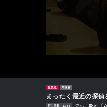
見放題
高画質
まったく最近の探偵
再生回数：
1,363
4
1件