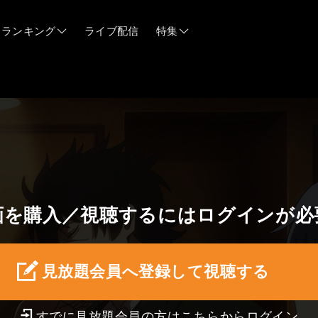
ランキング
ライブ配信
特集
06/12
06/03
05/21
画を購入／視聴するにはログインが必
05/14
04/28
見放題会員へ登録して視聴する
すでに見放題会員の方はこちらから
ログイン