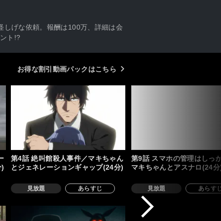
怪しげな依頼。報酬は100万、詳細は会
ト!?
お得な割引動画パックはこちら
ー
第4話 絶叫館殺人事件／マキちゃん
第9話 スマホの管理はしっ
)
とジェネレーションギャップ(24分)
マキちゃんとアスナロ(24分
見放題
あらすじ
見放題
あらす