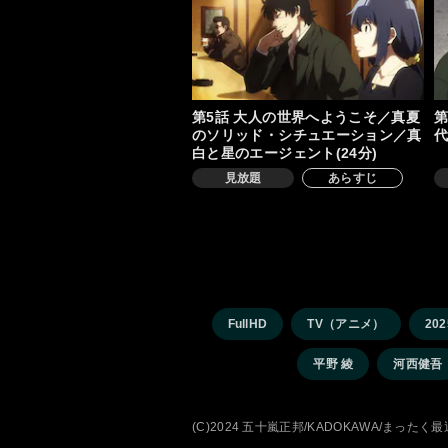
第5話 大人の世界へようこそ／真夏
第
のソリッド・シチュエーション／真
代
白と星のエージェント(24分)
見放題
あらすじ
FullHD
TV（アニメ）
20
平野 綾
河西健吾
(C)2024 五十嵐正邦/KADOKAWA/まっ