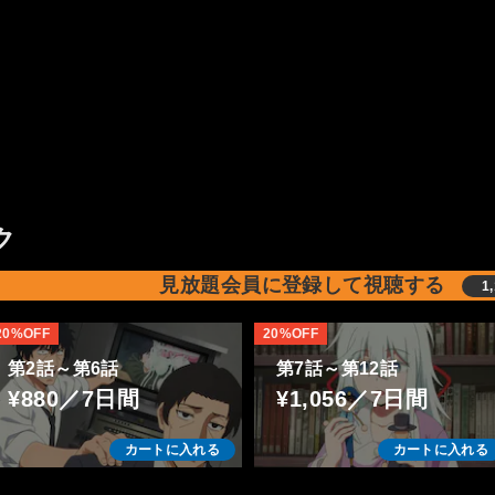
ク
見放題会員に登録して視聴する
1
20%OFF
20%OFF
第2話～第6話
第7話～第12話
¥880／7日間
¥1,056／7日間
カートに入れる
カートに入れる