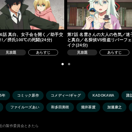
6話 真白、女子会を開く／助手交
第7話 名雲さんの大人の色気／迷
!!／摂氏100℃の死闘(24分)
と真白／名探偵VS怪盗リバーフェ
イク(24分)
見放題
あらすじ
見放題
あらすじ
25年
コミック原作
コメディー/ギャグ
KADOKAWA
諏
ファイルーズあい
和多田美咲
堀井茶渡
加瀬康之
たく最近の製作委員会ときたら