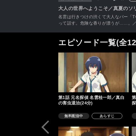
大人の世界へようこそ／真夏のソ
名雲は行きつけの渋くて大人なバー「T
って話す。危険な香りが漂うが……。／
エピソード一覧(全1
第1話 元名探偵 名雲桂一郎／真白
第
の害虫退治(24分)
探
無料配信中
あらすじ