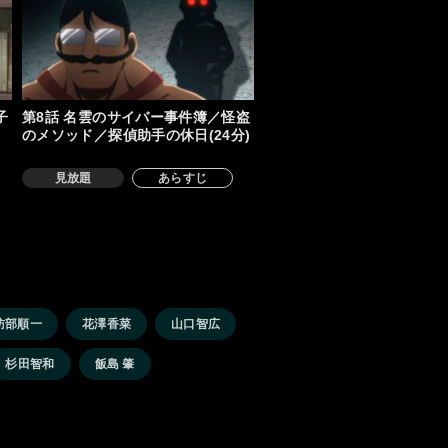
子
第8話 名雲のサイバー事件簿／怪盗
のメソッド／探偵助手の休日(24分)
見放題
あらすじ
訪部順一
花澤香菜
山口智広
杉田智和
飯島 肇