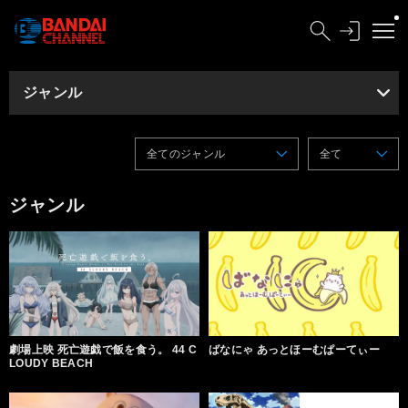
ジャンル
全てのジャンル
全て
ジャンル
劇場上映 死亡遊戯で飯を食う。 44 C
ばなにゃ あっとほーむぱーてぃー
LOUDY BEACH