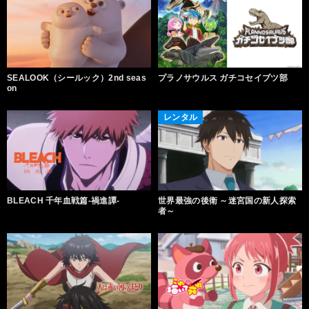
SEALOOK（シールック）2nd seas
プラノサウルス ガチコセイブツ部
on
レンタル
BLEACH 千年血戦篇-禍進譚-
世界最強の後衛 ～迷宮国の新人探索
者～