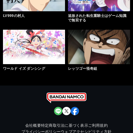
LV999の村人
追放された転生重騎士はゲーム知識
で無双する
ワールド イズ ダンシング
レッツゴー怪奇組
会社概要
特定商取引法に基づく表示
ご利用規約
プライバシーポリシー
ウェブアクセシビリティ方針