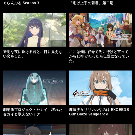
ぐらんぶる Season 3
「逃げ上手の若君」第二期
透明な夜に駆ける君と、目に見えな
ここは俺に任せて先に行けと言って
い恋をした。
から10年がたったら伝説になってい
た。
劇場版プロジェクトセカイ 壊れた
魔法少女リリカルなのは EXCEEDS
セカイと歌えないミク
Gun Blaze Vengeance