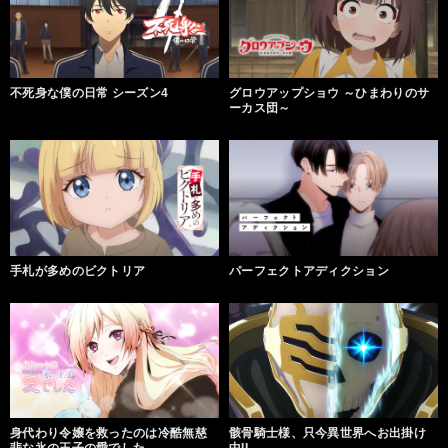
不死身な僕の日常 シーズン4
グロウアップショウ ～ひまわりのサ
ーカス団～
手札が多めのビクトリア
パーフェクトアディクション
身代わり令嬢を救ったのは冷酷無慈
骸骨騎士様、只今異世界へお出掛け
悲な氷の王子の愛でした
中II