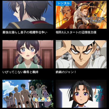
レンタル
最強出涸らし皇子の暗躍帝位争い
領民0人スタートの辺境領主様
いびってこない義母と義姉
鉄鍋のジャン！