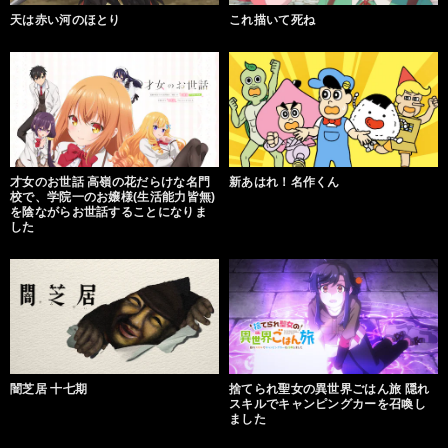
天は赤い河のほとり
これ描いて死ね
才女のお世話 高嶺の花だらけな名門
新あはれ！名作くん
校で、学院一のお嬢様(生活能力皆無)
を陰ながらお世話することになりま
した
闇芝居 十七期
捨てられ聖女の異世界ごはん旅 隠れ
スキルでキャンピングカーを召喚し
ました