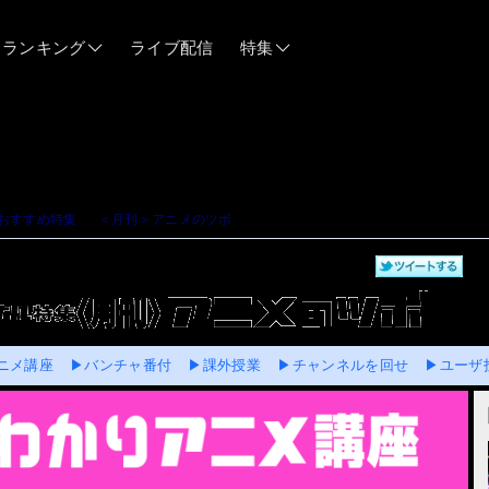
ランキング
ライブ配信
特集
06/12
06/03
おすすめ特集
＞
＜月刊＞アニメのツボ
＞
魅力凝縮！早わかりアニメ講座
05/21
 公開中！
05/14
ニメ講座
▶バンチャ番付
▶課外授業
▶チャンネルを回せ
▶ユーザ
04/28