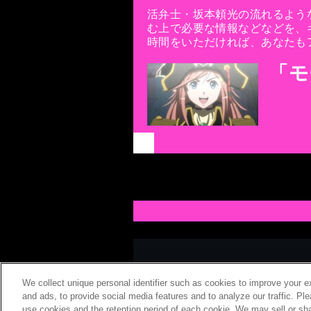
活弁士・坂本頼光の流れるよう
む上で必要な情報などなどを、
時間をいただければ、あなたも
「モ
『機動戦艦ナデシコ』『学園戦記ムリョウ』
キャラクターとドラマの魅力を名調子に乗せ
（尺：5分49秒）
We collect unique personal identifier such as cookies to improve your e
and ads, to provide social media features and to analyze our traffic. Pl
use cookies and the retention period of each cookie. We may sell or sha