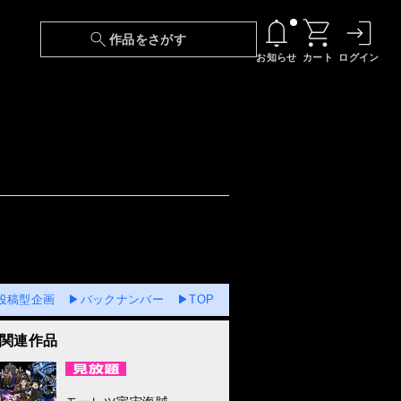
作品をさがす
お知らせ
カート
ログイン
【6/13(土)～期間限定】『ニンジャラ』無料配
信！
『最強の王様、二度目の人生は何をする？』第
24話 配信日変更のお知らせ
【障害】映像再生における不具合に関しまして
毎月25日更新
Vol.5 2013.12.25
【日本語字幕】【セリフ検索】新規追加のお知
らせ
投稿型企画
▶バックナンバー
▶TOP
【障害】Android TVにおける不具合に関しまし
関連作品
て