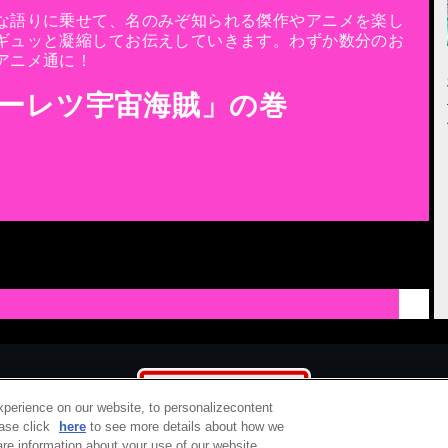
な語りに乗せて、名のみぞ知られる傑作やアニメを楽し
ギュッと凝縮してお伝えしていきます。わずか数分のお
アニメ通に！
ーレツ宇宙海賊」の巻
などの佐藤竜雄監督による劇場版公開を控えた宇宙冒険活劇！
、スピード解説します！
xperience on our website, to personalizecontent
ease click
here
to see more details about how we
re information about your use of our website