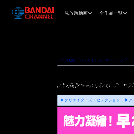
見放題動画
全作品一覧
アニメ動画「バンダイチャンネル」トップ
＞
＜月刊＞アニメのツボ
UPDATE：2013.12.25
早わかりアニメ講座「モーレツ宇宙海賊」の巻
▶クリエイターズ・セレクション
▶ア