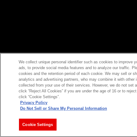
We collect unique personal identifier such as cookies to improve y
ads, to provide social media features and to analyze our traffic. P
cookies and the retention period of each cookie. We may sell or sh
analytics and advertising partners, who may combine it with other 
collected from your use of their services. However, we do not set 
click “Reject All Cookies” if you are under the age of 16 or to reje
click “Cookie Settings”.
Privacy Policy
Do Not Sell or Share My Personal Information
Cookie Settings