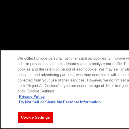
We collect unique personal identifier such as cookies to improve y
ads, to provide social media features and to analyze our traffic. P
cookies and the retention period of each cookie. We may sell or sh
analytics and advertising partners, who may combine it with other 
collected from your use of their services. However, we do not set 
click “Reject All Cookies” if you are under the age of 16 or to reje
click “Cookie Settings”.
Privacy Policy
Do Not Sell or Share My Personal Information
Cookie Settings