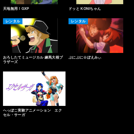
天地無用！GXP
ドッと KONIちゃん
レンタル
レンタル
おろしたてミュージカル 練馬大根ブ
ぷにぷに☆ぽえみぃ
ラザーズ
へっぽこ実験アニメーション エク
セル・サーガ