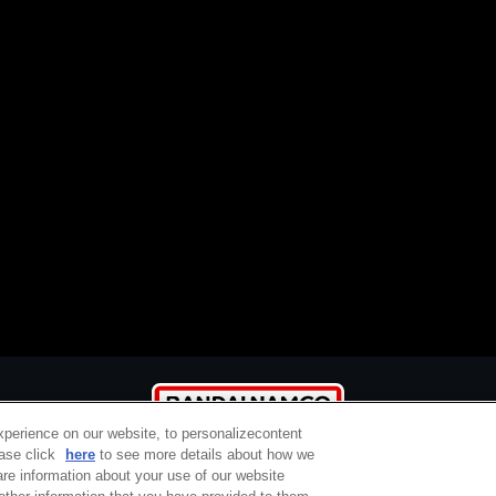
xperience on our website, to personalizecontent
ease click
here
to see more details about how we
re information about your use of our website