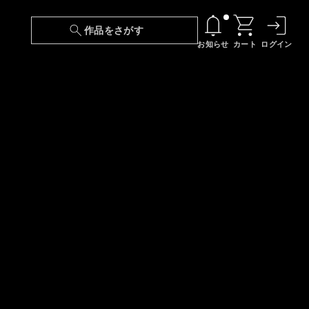
作品をさがす
お知らせ
カート
ログイン
【6/13(土)～期間限定】『ニンジャラ』無料配
信！
『最強の王様、二度目の人生は何をする？』第
24話 配信日変更のお知らせ
【障害】映像再生における不具合に関しまして
【日本語字幕】【セリフ検索】新規追加のお知
らせ
【障害】Android TVにおける不具合に関しまし
て