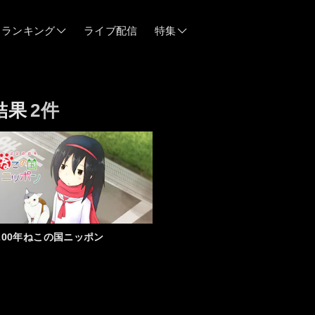
ランキング
ライブ配信
特集
06/12
結果
2件
06/03
05/21
05/14
200年ねこの国ニッポン
04/28