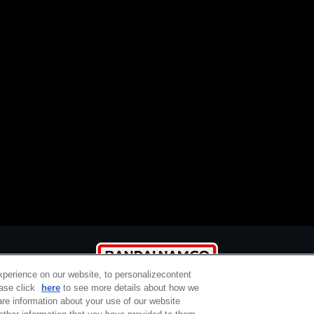
xperience on our website, to personalizecontent
ease click
here
to see more details about how we
re information about your use of our website