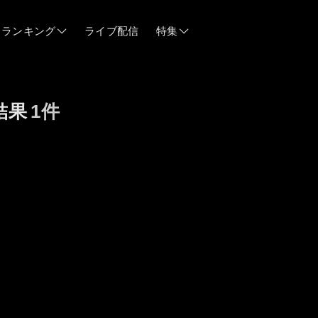
ランキング
ライブ配信
特集
06/12
結果
1件
06/03
05/21
05/14
04/28