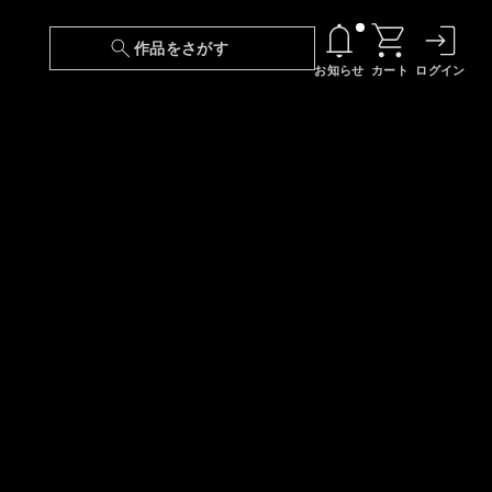
作品をさがす
お知らせ
カート
ログイン
【6/13(土)～期間限定】『ニンジャラ』無料配
信！
『最強の王様、二度目の人生は何をする？』第
24話 配信日変更のお知らせ
【障害】映像再生における不具合に関しまして
【日本語字幕】【セリフ検索】新規追加のお知
らせ
【障害】Android TVにおける不具合に関しまし
て