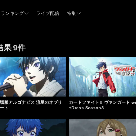
ランキング
ライブ配信
特集
06/12
結果
9件
06/03
05/21
05/14
場版アルゴナビス 流星のオブリ
カードファイト!! ヴァンガード wil
ート
+Dress Season3
04/28