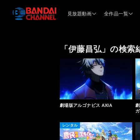
見放題動画
全作品一覧
「伊藤昌弘」の検索
劇場版アルゴナビス AXIA
劇
ガ
レンタル