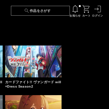
作品をさがす
お知らせ
カート
ログイン
【6/13(土)～期間限定】『ニンジャラ』無料配
信！
『最強の王様、二度目の人生は何をする？』第
24話 配信日変更のお知らせ
【障害】映像再生における不具合に関しまして
【日本語字幕】【セリフ検索】新規追加のお知
らせ
l
カードファイト!! ヴァンガード will
+Dress Season2
【障害】Android TVにおける不具合に関しまし
て