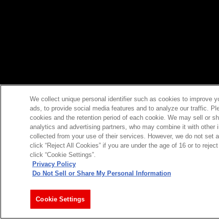
We collect unique personal identifier such as cookies to improve y
ads, to provide social media features and to analyze our traffic. P
cookies and the retention period of each cookie. We may sell or sh
analytics and advertising partners, who may combine it with other 
collected from your use of their services. However, we do not set 
click “Reject All Cookies” if you are under the age of 16 or to reje
click “Cookie Settings”.
Privacy Policy
Do Not Sell or Share My Personal Information
Cookie Settings