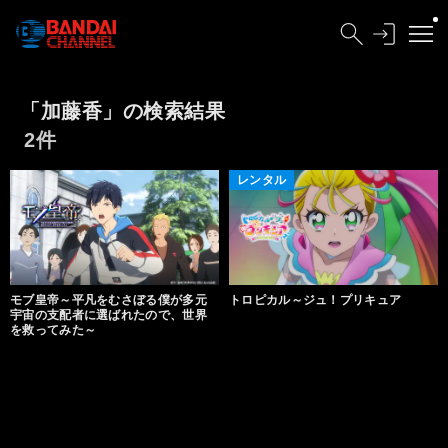
「加藤香」の検索結果
2件
レンタル
モブ皇帝～平凡をむさぼる僕が多元
トロピカル～ジュ！プリキュア
宇宙の支配者に選ばれたので、世界
を救ってみた～