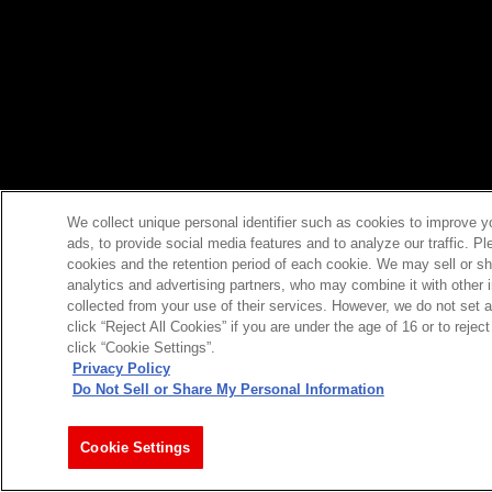
We collect unique personal identifier such as cookies to improve y
ads, to provide social media features and to analyze our traffic. P
cookies and the retention period of each cookie. We may sell or sh
analytics and advertising partners, who may combine it with other 
collected from your use of their services. However, we do not set 
click “Reject All Cookies” if you are under the age of 16 or to reje
click “Cookie Settings”.
Privacy Policy
Do Not Sell or Share My Personal Information
Cookie Settings