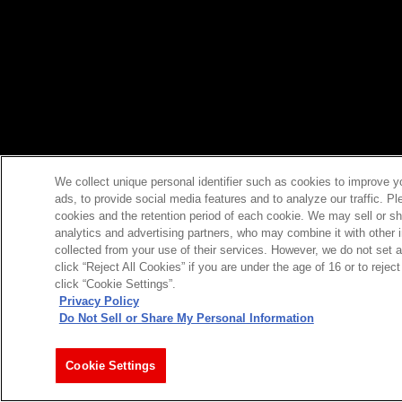
We collect unique personal identifier such as cookies to improve y
ads, to provide social media features and to analyze our traffic. P
cookies and the retention period of each cookie. We may sell or sh
analytics and advertising partners, who may combine it with other 
collected from your use of their services. However, we do not set 
click “Reject All Cookies” if you are under the age of 16 or to reje
click “Cookie Settings”.
Privacy Policy
Do Not Sell or Share My Personal Information
Cookie Settings