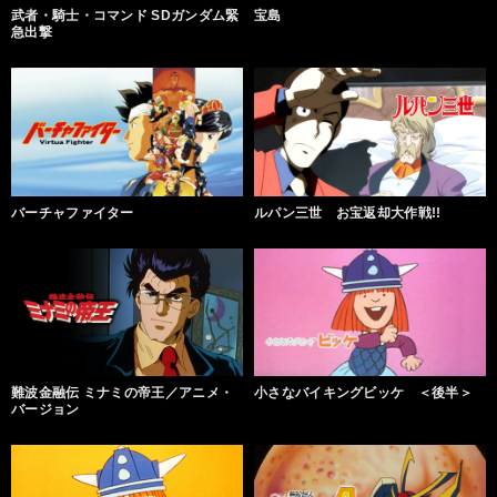
武者・騎士・コマンド SDガンダム緊
宝島
急出撃
バーチャファイター
ルパン三世 お宝返却大作戦!!
難波金融伝 ミナミの帝王／アニメ・
小さなバイキングビッケ ＜後半＞
バージョン