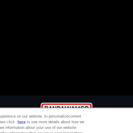
xperience on our website, to personalizecontent
ease click
here
to see more details about how we
re information about your use of our website