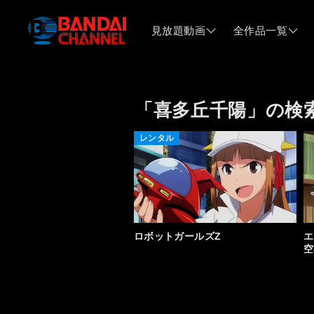
見放題動画
全作品一覧
「喜多丘千陽」の検
レンタル
ロボットガールズZ
エ
空