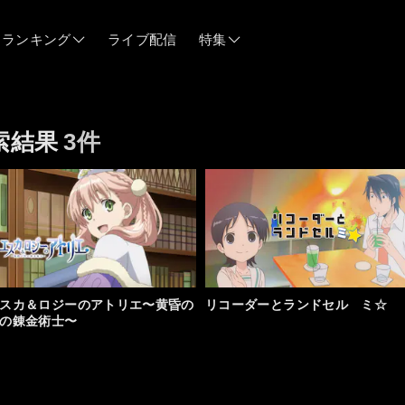
ランキング
ライブ配信
特集
06/12
索結果
3件
06/03
05/21
05/14
スカ＆ロジーのアトリエ〜黄昏の
リコーダーとランドセル ミ☆
の錬金術士〜
04/28