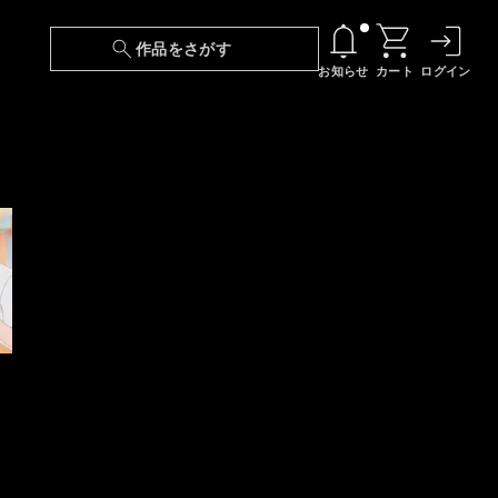
作品をさがす
お知らせ
カート
ログイン
【6/13(土)～期間限定】『ニンジャラ』無料配
信！
『最強の王様、二度目の人生は何をする？』第
24話 配信日変更のお知らせ
【障害】映像再生における不具合に関しまして
【日本語字幕】【セリフ検索】新規追加のお知
らせ
【障害】Android TVにおける不具合に関しまし
て