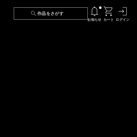
作品をさがす
お知らせ
カート
ログイン
【6/13(土)～期間限定】『ニンジャラ』無料配
信！
『最強の王様、二度目の人生は何をする？』第
24話 配信日変更のお知らせ
【障害】映像再生における不具合に関しまして
【日本語字幕】【セリフ検索】新規追加のお知
らせ
【障害】Android TVにおける不具合に関しまし
て