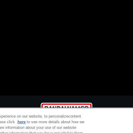
xperience on our website, to personalizecontent
ease click
here
to see more details about how we
re information about your use of our website