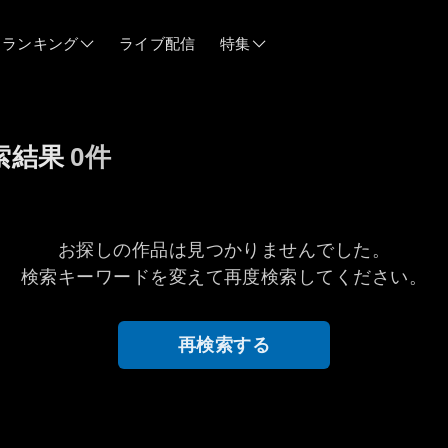
ランキング
ライブ配信
特集
06/12
索結果
0件
06/03
05/21
お探しの作品は見つかりませんでした。
検索キーワードを変えて再度検索してください。
05/14
再検索する
04/28