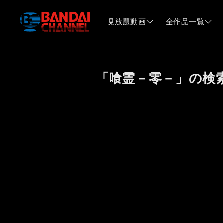
見放題動画
全作品一覧
「喰霊－零－」の検