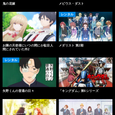
鬼の花嫁
メビウス・ダスト
レンタル
お隣の天使様にいつの間にか駄目人
メダリスト 第2期
間にされていた件2
レンタル
矢野くんの普通の日々
「キングダム」第6シリーズ