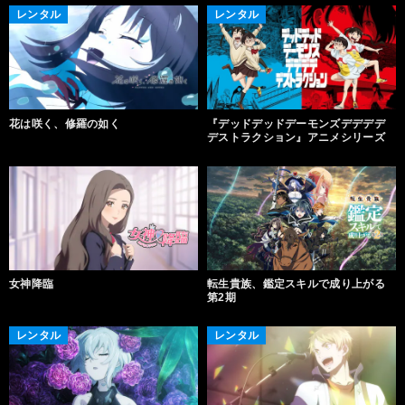
レンタル
レンタル
花は咲く、修羅の如く
『デッドデッドデーモンズデデデデ
デストラクション』アニメシリーズ
女神降臨
転生貴族、鑑定スキルで成り上がる
第2期
レンタル
レンタル