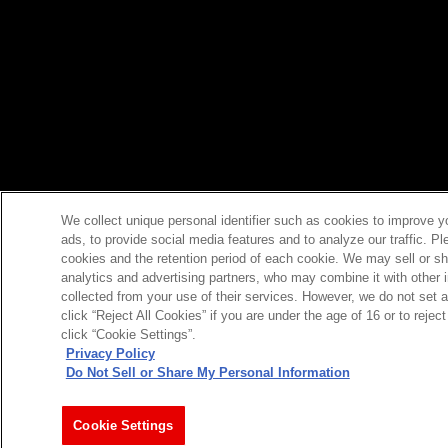
We collect unique personal identifier such as cookies to improve y
ads, to provide social media features and to analyze our traffic. P
cookies and the retention period of each cookie. We may sell or sh
analytics and advertising partners, who may combine it with other 
collected from your use of their services. However, we do not set 
click “Reject All Cookies” if you are under the age of 16 or to reje
click “Cookie Settings”.
Privacy Policy
Do Not Sell or Share My Personal Information
Cookie Settings