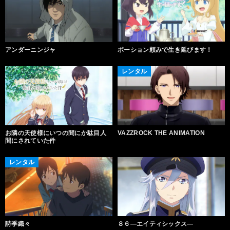
アンダーニンジャ
ポーション頼みで生き延びます！
レンタル
お隣の天使様にいつの間にか駄目人
VAZZROCK THE ANIMATION
間にされていた件
レンタル
詩季織々
８６―エイティシックス―