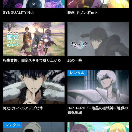
SYNDUALITY Noir
映画 ギヴン 柊mix
転生貴族、鑑定スキルで成り上がる
忍の一時
レンタル
俺だけレベルアップな件
BASTARD!!－暗黒の破壊神－地獄の
鎮魂歌編
レンタル