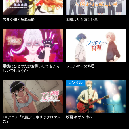
悪食令嬢と狂血公爵
太陽よりも眩しい星
最後にひとつだけお願いしてもよろ
フェルマーの料理
しいでしょうか
レンタル
TVアニメ『九龍ジェネリックロマン
映画 ギヴン 海へ
ス』