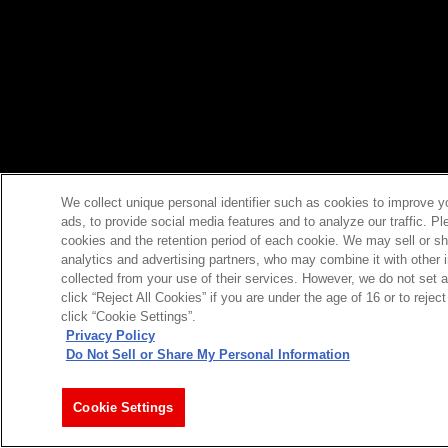
We collect unique personal identifier such as cookies to improve y
ads, to provide social media features and to analyze our traffic. P
cookies and the retention period of each cookie. We may sell or sh
analytics and advertising partners, who may combine it with other 
collected from your use of their services. However, we do not set 
click “Reject All Cookies” if you are under the age of 16 or to reje
click “Cookie Settings”.
Privacy Policy
Do Not Sell or Share My Personal Information
Cookie Settings