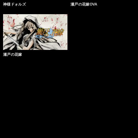
神様ドォルズ
瀬戸の花嫁OVA
瀬戸の花嫁