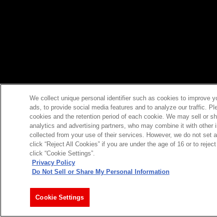
We collect unique personal identifier such as cookies to improve y
ads, to provide social media features and to analyze our traffic. P
cookies and the retention period of each cookie. We may sell or sh
analytics and advertising partners, who may combine it with other 
collected from your use of their services. However, we do not set 
click “Reject All Cookies” if you are under the age of 16 or to reje
click “Cookie Settings”.
Privacy Policy
Do Not Sell or Share My Personal Information
Cookie Settings