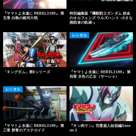
『ヤマトよ永遠に REBEL3199』 第
特別編集版『機動戦士ガンダム 鉄血
五章 白熱の銀河大戦
のオルフェンズ ウルズハント -小さな
挑戦者の軌跡-』
レンタル
「キングダム」第6シリーズ
『ヤマトよ永遠に REBEL3199』 第
四章 水色の乙女（サーシャ）
レンタル
『ヤマトよ永遠に REBEL3199』 第
『キン肉マン』完璧超人始祖編Seas
三章 群青のアステロイド
on 2