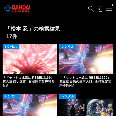
「松本 忍」の検索結果
17件
レンタル
レンタル
「『ヤマトよ永遠に REBEL3199』
「『ヤマトよ永遠に REBEL3199』
第六章 碧い迷宮」配信限定音声特典
第五章 白熱の銀河大戦」配信限定音
付き
声特典付き
レンタル
レンタル