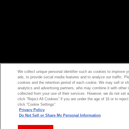
We collect unique personal identifier such as cookies to improve y
ads, to provide social media features and to analyze our traffic. P
cookies and the retention period of each cookie. We may sell or sh
analytics and advertising partners, who may combine it with other 
collected from your use of their services. However, we do not set 
click “Reject All Cookies” if you are under the age of 16 or to reje
click “Cookie Settings”.
Privacy Policy
Do Not Sell or Share My Personal Information