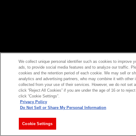
We collect unique personal identifier such as cookies to improve y
ads, to provide social media features and to analyze our traffic. P
cookies and the retention period of each cookie. We may sell or sh
analytics and advertising partners, who may combine it with other 
collected from your use of their services. However, we do not set 
click “Reject All Cookies” if you are under the age of 16 or to reje
click “Cookie Settings”.
Privacy Policy
Do Not Sell or Share My Personal Information
Cookie Settings