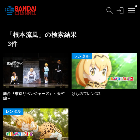
「根本流風」の検索結果
3件
レンタル
舞台『東京リベンジャーズ』～天竺
けものフレンズ2
編～
レンタル