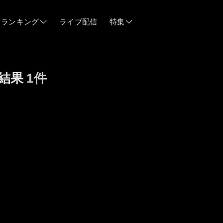
ランキング
ライブ配信
特集
06/12
結果
1件
06/03
05/21
05/14
04/28