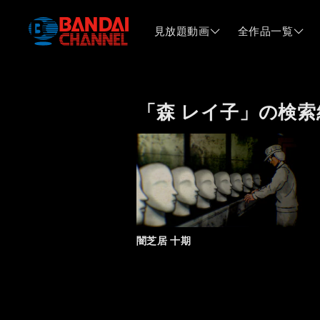
見放題動画
全作品一覧
「森 レイ子」の検索
闇芝居 十期