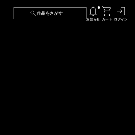
作品をさがす
お知らせ
カート
ログイン
【6/13(土)～期間限定】『ニンジャラ』無料配
信！
『最強の王様、二度目の人生は何をする？』第
24話 配信日変更のお知らせ
【障害】映像再生における不具合に関しまして
【日本語字幕】【セリフ検索】新規追加のお知
らせ
【障害】Android TVにおける不具合に関しまし
て