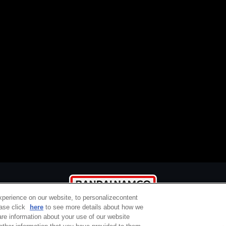
xperience on our website, to personalizecontent
ease click
here
to see more details about how we
re information about your use of our website