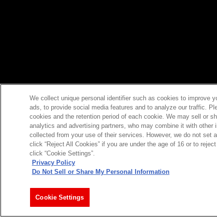
We collect unique personal identifier such as cookies to improve y
ads, to provide social media features and to analyze our traffic. P
cookies and the retention period of each cookie. We may sell or sh
analytics and advertising partners, who may combine it with other 
collected from your use of their services. However, we do not set 
click “Reject All Cookies” if you are under the age of 16 or to reje
click “Cookie Settings”.
Privacy Policy
Do Not Sell or Share My Personal Information
Cookie Settings