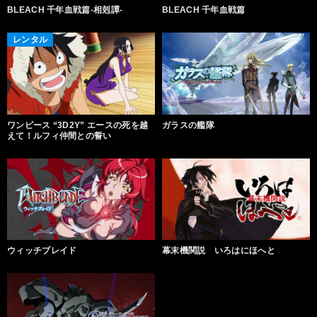
BLEACH 千年血戦篇-相剋譚-
BLEACH 千年血戦篇
レンタル
ワンピース “3D2Y” エースの死を越
ガラスの艦隊
えて！ルフィ仲間との誓い
ウィッチブレイド
幕末機関説 いろはにほへと