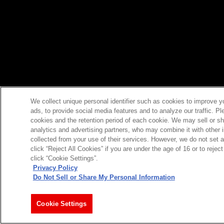
We collect unique personal identifier such as cookies to improve y
ads, to provide social media features and to analyze our traffic. P
cookies and the retention period of each cookie. We may sell or sh
analytics and advertising partners, who may combine it with other 
collected from your use of their services. However, we do not set 
click “Reject All Cookies” if you are under the age of 16 or to reje
click “Cookie Settings”.
Privacy Policy
Do Not Sell or Share My Personal Information
Cookie Settings