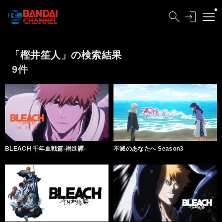
「樫井笙人」の検索結果
9件
BLEACH 千年血戦篇-禍進譚-
不滅のあなたへ Season3