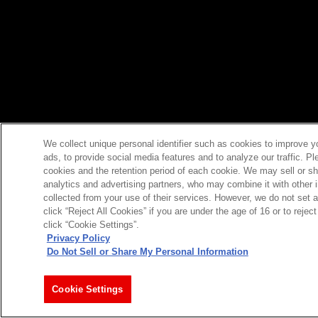
We collect unique personal identifier such as cookies to improve y
ads, to provide social media features and to analyze our traffic. P
cookies and the retention period of each cookie. We may sell or sh
analytics and advertising partners, who may combine it with other 
collected from your use of their services. However, we do not set 
click “Reject All Cookies” if you are under the age of 16 or to reje
click “Cookie Settings”.
Privacy Policy
Do Not Sell or Share My Personal Information
Cookie Settings