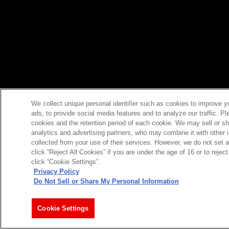
We collect unique personal identifier such as cookies to improve y
ads, to provide social media features and to analyze our traffic. P
cookies and the retention period of each cookie. We may sell or sh
analytics and advertising partners, who may combine it with other 
collected from your use of their services. However, we do not set 
click “Reject All Cookies” if you are under the age of 16 or to reje
click “Cookie Settings”.
Privacy Policy
Do Not Sell or Share My Personal Information
Cookie Settings