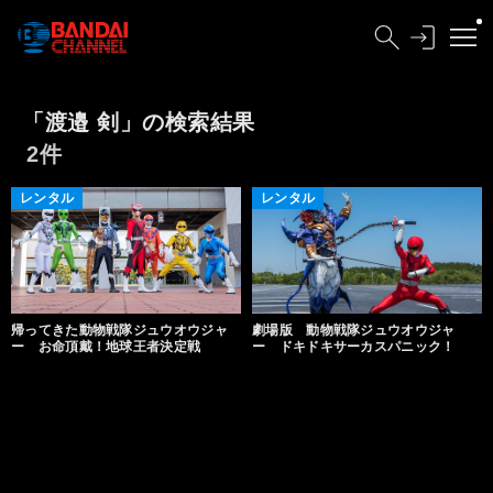
「渡邉 剣」の検索結果
2件
レンタル
レンタル
帰ってきた動物戦隊ジュウオウジャ
劇場版 動物戦隊ジュウオウジャ
ー お命頂戴！地球王者決定戦
ー ドキドキサーカスパニック！