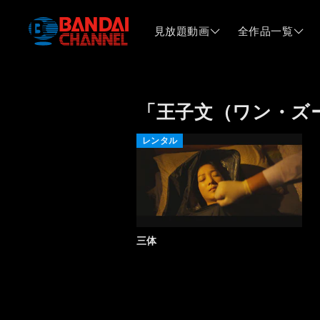
見放題動画
全作品一覧
「王子文（ワン・ズ
レンタル
三体