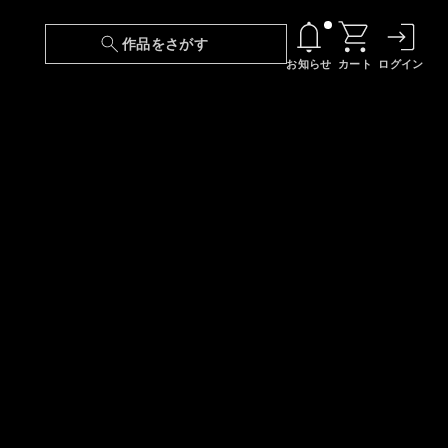
作品をさがす
お知らせ
カート
ログイン
【6/13(土)～期間限定】『ニンジャラ』無料配
信！
『最強の王様、二度目の人生は何をする？』第
24話 配信日変更のお知らせ
【障害】映像再生における不具合に関しまして
【日本語字幕】【セリフ検索】新規追加のお知
らせ
【障害】Android TVにおける不具合に関しまし
て