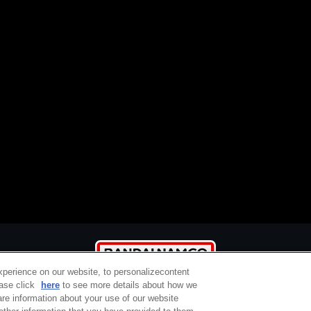
xperience on our website, to personalizecontent
ease click
here
to see more details about how we
re information about your use of our website