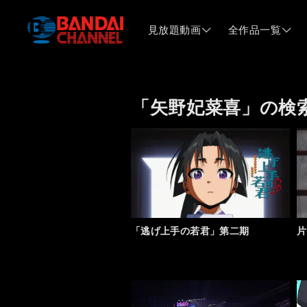
見放題動画
全作品一覧
「矢野妃菜喜」の検
「逃げ上手の若君」第二期
片