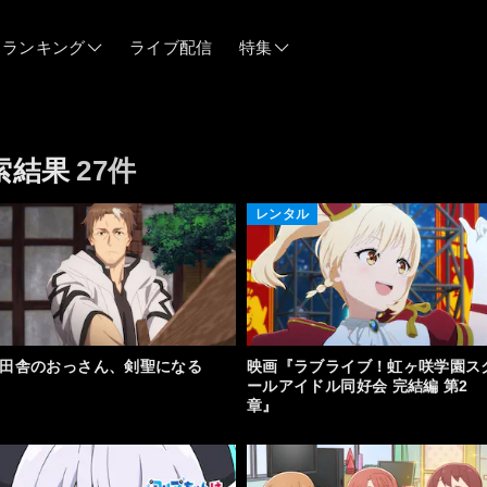
ランキング
ライブ配信
特集
06/12
索結果
27件
06/03
レンタル
05/21
05/14
田舎のおっさん、剣聖になる
映画『ラブライブ！虹ヶ咲学園ス
ールアイドル同好会 完結編 第2
04/28
章』