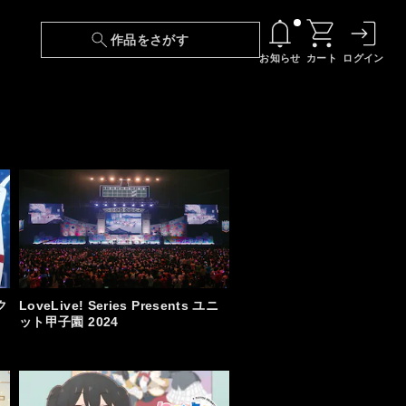
作品をさがす
お知らせ
カート
ログイン
【6/13(土)～期間限定】『ニンジャラ』無料配
信！
『最強の王様、二度目の人生は何をする？』第
24話 配信日変更のお知らせ
【障害】映像再生における不具合に関しまして
【日本語字幕】【セリフ検索】新規追加のお知
らせ
ク
LoveLive! Series Presents ユニ
ット甲子園 2024
【障害】Android TVにおける不具合に関しまし
て