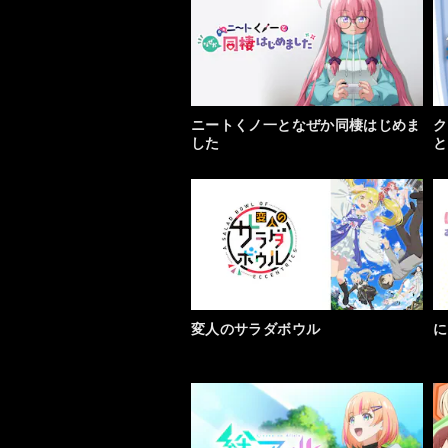
ニートくノ一となぜか同棲はじめま
ク
した
と
変人のサラダボウル
に