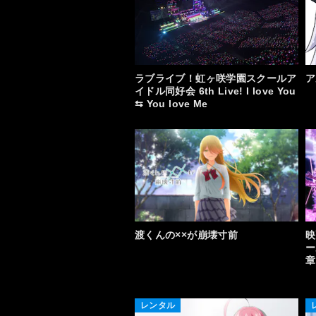
ラブライブ！虹ヶ咲学園スクールア
ア
イドル同好会 6th Live! I love You
⇆ You love Me
渡くんの××が崩壊寸前
映
ー
章
レンタル