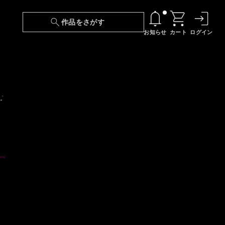
作品をさがす
お知らせ
カート
ログイン
【6/13(土)～期間限定】『ニンジャラ』無料配
信！
『最強の王様、二度目の人生は何をする？』第
24話 配信日変更のお知らせ
【障害】映像再生における不具合に関しまして
【日本語字幕】【セリフ検索】新規追加のお知
らせ
【障害】Android TVにおける不具合に関しまし
て