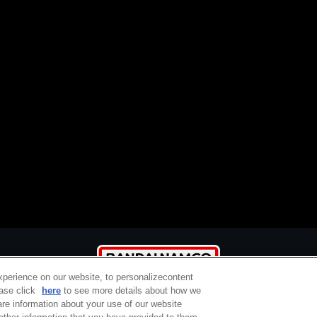
xperience on our website, to personalizecontent
ease click
here
to see more details about how we
re information about your use of our website