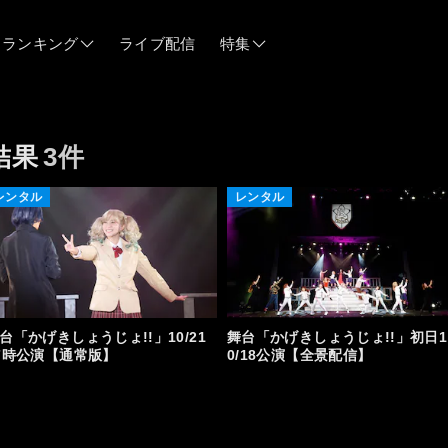
ランキング
ライブ配信
特集
06/12
結果
3件
06/03
レンタル
レンタル
05/21
05/14
台「かげきしょうじょ!!」10/21
舞台「かげきしょうじょ!!」初日1
7時公演【通常版】
0/18公演【全景配信】
04/28