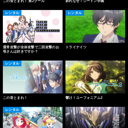
この音とまれ！ 第2クール
群れなせ！シートン学園
レンタル
レンタル
通常攻撃が全体攻撃で二回攻撃のお
トライナイツ
母さんは好きですか？
レンタル
この音とまれ！
響け！ユーフォニアム2
レンタル