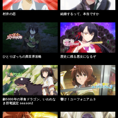
村井の恋
結婚するって、本当ですか
ひとりぼっちの異世界攻略
歴史に残る悪女になるぞ
齢5000年の草食ドラゴン、いわれな
響け！ユーフォニアム３
き邪竜認定 season2