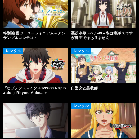
特別編 響け！ユーフォニアム～アン
悪役令嬢レベル99～私は裏ボスです
サンブルコンテスト～
が魔王ではありません～
レンタル
レンタル
『ヒプノシスマイク-Division Rap B
白聖女と黒牧師
attle-』Rhyme Anima ＋
レンタル