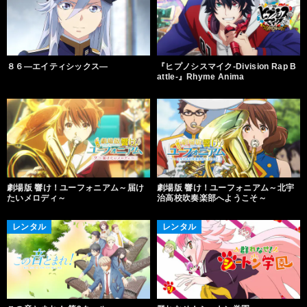
８６―エイティシックス―
『ヒプノシスマイク-Division Rap B
attle-』Rhyme Anima
劇場版 響け！ユーフォニアム～届け
劇場版 響け！ユーフォニアム～北宇
たいメロディ～
治高校吹奏楽部へようこそ～
レンタル
レンタル