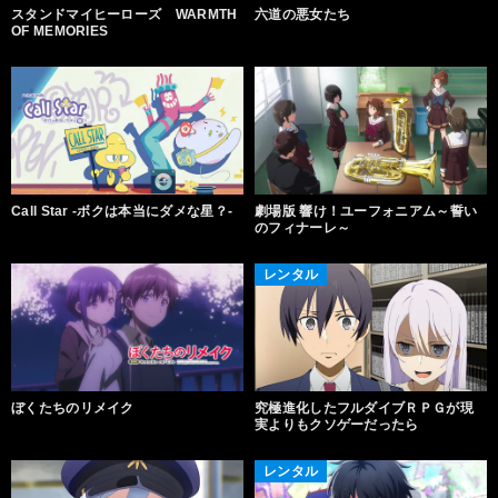
スタンドマイヒーローズ WARMTH
六道の悪女たち
OF MEMORIES
Call Star -ボクは本当にダメな星？-
劇場版 響け！ユーフォニアム～誓い
のフィナーレ～
レンタル
ぼくたちのリメイク
究極進化したフルダイブＲＰＧが現
実よりもクソゲーだったら
レンタル