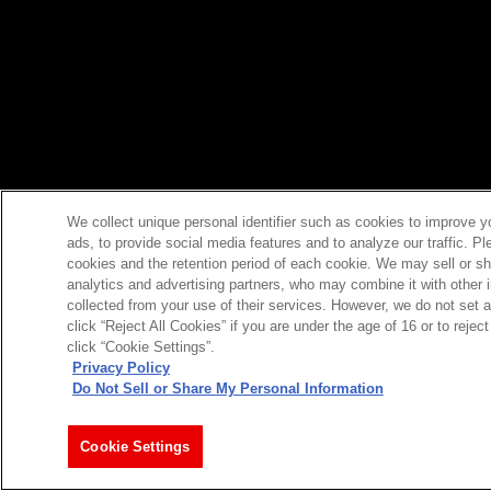
We collect unique personal identifier such as cookies to improve y
ads, to provide social media features and to analyze our traffic. P
cookies and the retention period of each cookie. We may sell or sh
analytics and advertising partners, who may combine it with other 
collected from your use of their services. However, we do not set 
click “Reject All Cookies” if you are under the age of 16 or to reje
click “Cookie Settings”.
Privacy Policy
Do Not Sell or Share My Personal Information
Cookie Settings