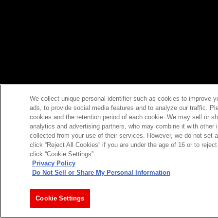
We collect unique personal identifier such as cookies to improve y
ads, to provide social media features and to analyze our traffic. P
cookies and the retention period of each cookie. We may sell or sh
analytics and advertising partners, who may combine it with other 
collected from your use of their services. However, we do not set 
click “Reject All Cookies” if you are under the age of 16 or to reje
click “Cookie Settings”.
Privacy Policy
Do Not Sell or Share My Personal Information
Cookie Settings