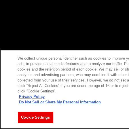
We collect unique personal identifier such as cookies to improve y
ads, to provide social media features and to analyze our traffic. P
cookies and the retention period of each cookie. We may sell or sh
analytics and advertising partners, who may combine it with other 
collected from your use of their services. However, we do not set 
click “Reject All Cookies” if you are under the age of 16 or to reje
click “Cookie Settings”.
Privacy Policy
Do Not Sell or Share My Personal Information
Cookie Settings