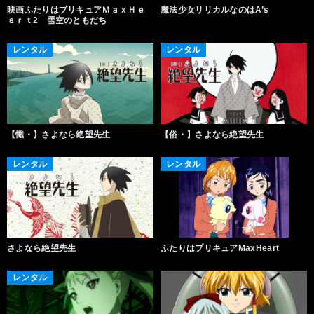
映画ふたりはプリキュアＭａｘＨｅ
魔法少女リリカルなのはA’s
ａｒｔ2 雪空のともだち
レンタル
レンタル
【懺・】さよなら絶望先生
【俗・】さよなら絶望先生
レンタル
レンタル
さよなら絶望先生
ふたりはプリキュアMaxHeart
レンタル