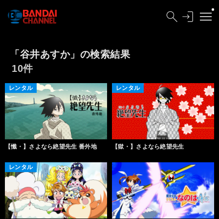
「谷井あすか」の検索結果
10件
レンタル
レンタル
【懺・】さよなら絶望先生 番外地
【獄・】さよなら絶望先生
レンタル