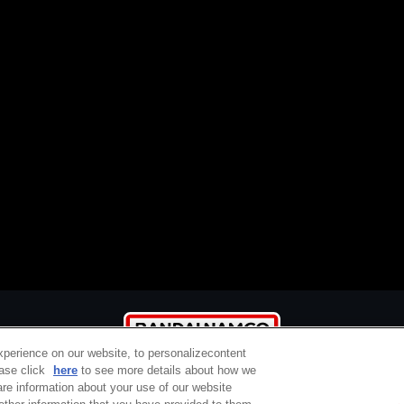
xperience on our website, to personalizecontent
ease click
here
to see more details about how we
re information about your use of our website