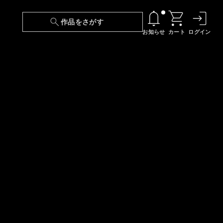
作品をさがす
お知らせ
カート
ログイン
【6/13(土)～期間限定】『ニンジャラ』無料配
信！
『最強の王様、二度目の人生は何をする？』第
24話 配信日変更のお知らせ
【障害】映像再生における不具合に関しまして
【日本語字幕】【セリフ検索】新規追加のお知
らせ
【障害】Android TVにおける不具合に関しまし
て