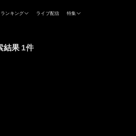
ランキング
ライブ配信
特集
06/12
索結果
1件
06/03
05/21
05/14
04/28