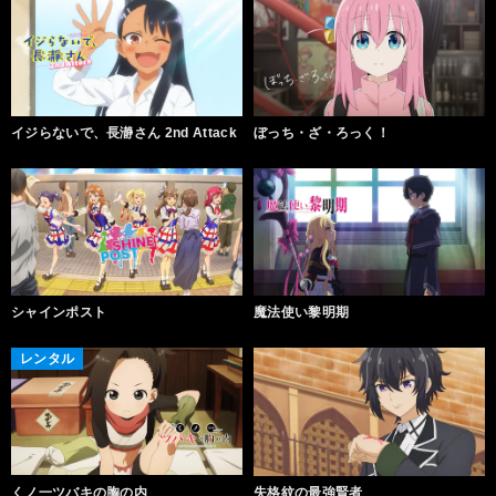
イジらないで、長瀞さん 2nd Attack
ぼっち・ざ・ろっく！
シャインポスト
魔法使い黎明期
レンタル
くノ一ツバキの胸の内
失格紋の最強賢者