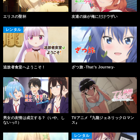
エリスの聖杯
友達の妹が俺にだけウザい
レンタル
追放者食堂へようこそ！
ざつ旅 -That’s Journey-
男女の友情は成立する？（いや、し
TVアニメ『九龍ジェネリックロマン
ないっ!!）
ス』
レンタル