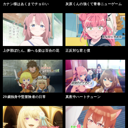
カナン様はあくまでチョロい
灰原くんの強くて青春ニューゲーム
上伊那ぼたん、酔へる姿は百合の花
正反対な君と僕
29歳独身中堅冒険者の日常
真夜中ハートチューン