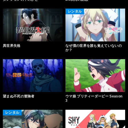
レンタル
異世界失格
なぜ僕の世界を誰も覚えていないの
か？
望まぬ不死の冒険者
ウマ娘 プリティーダービー Season
3
レンタル