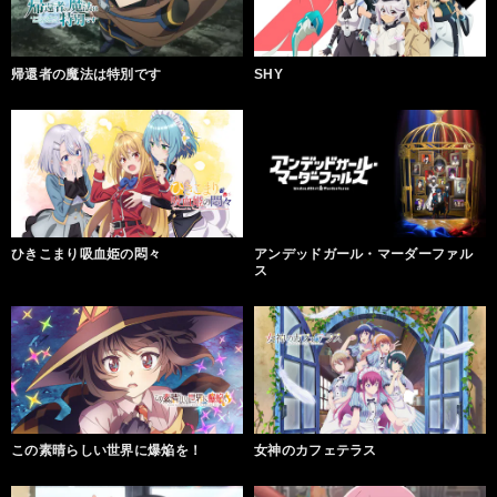
帰還者の魔法は特別です
SHY
ひきこまり吸血姫の悶々
アンデッドガール・マーダーファル
ス
この素晴らしい世界に爆焔を！
女神のカフェテラス