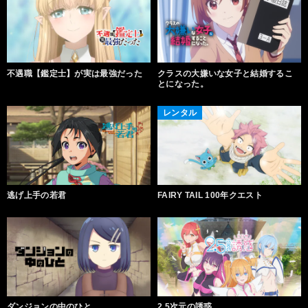
不遇職【鑑定士】が実は最強だった
クラスの大嫌いな女子と結婚するこ
とになった。
レンタル
逃げ上手の若君
FAIRY TAIL 100年クエスト
ダンジョンの中のひと
2.5次元の誘惑