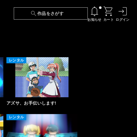
作品をさがす
お知らせ
カート
ログイン
【6/13(土)～期間限定】『ニンジャラ』無料配
信！
『最強の王様、二度目の人生は何をする？』第
24話 配信日変更のお知らせ
レンタル
【障害】映像再生における不具合に関しまして
【日本語字幕】【セリフ検索】新規追加のお知
らせ
アズサ、お手伝いします!
【障害】Android TVにおける不具合に関しまし
レンタル
て