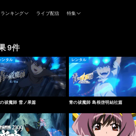
ランキング
ライブ配信
特集
06/12
果
9件
06/03
レンタル
レンタル
05/21
05/14
の祓魔師 雪ノ果篇
青の祓魔師 島根啓明結社篇
04/28