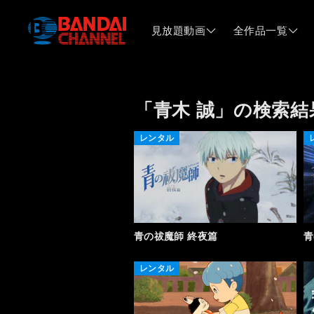
見放題動画
全作品一覧
「青木 誠」の検索結
レンタル
青の祓魔師 終夜篇
青
レンタル