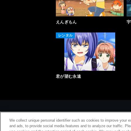
えんぎもん
宇
レンタル
君が望む永遠
We collect unique personal identifier such as cookies to improve your e
and ads, to provide social media features and to analyze our traffic. Pl