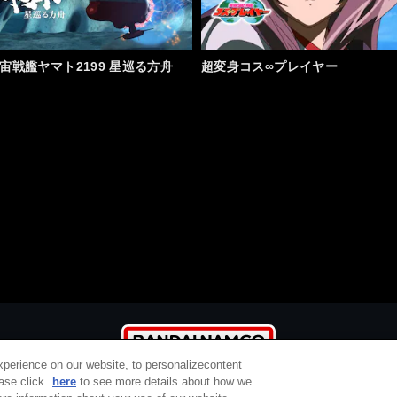
宙戦艦ヤマト2199 星巡る方舟
超変身コス∞プレイヤー
xperience on our website, to personalizecontent
ease click
here
to see more details about how we