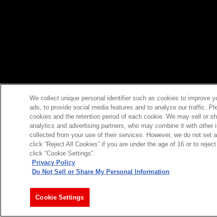
We collect unique personal identifier such as cookies to improve y
ads, to provide social media features and to analyze our traffic. P
cookies and the retention period of each cookie. We may sell or sh
analytics and advertising partners, who may combine it with other 
collected from your use of their services. However, we do not set 
click “Reject All Cookies” if you are under the age of 16 or to reje
click “Cookie Settings”.
Privacy Policy
Do Not Sell or Share My Personal Information
Cookie Settings