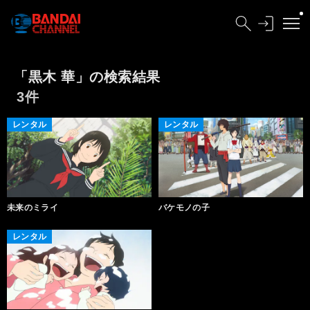
「黒木 華」の検索結果
3件
レンタル
レンタル
未来のミライ
バケモノの子
レンタル