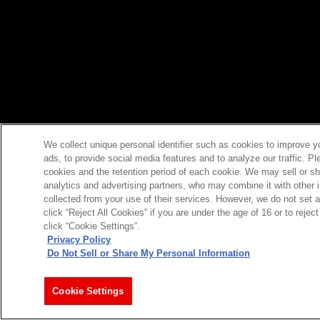
We collect unique personal identifier such as cookies to improve y
ads, to provide social media features and to analyze our traffic. P
cookies and the retention period of each cookie. We may sell or sh
analytics and advertising partners, who may combine it with other 
collected from your use of their services. However, we do not set 
click “Reject All Cookies” if you are under the age of 16 or to reje
click “Cookie Settings”.
Privacy Policy
Do Not Sell or Share My Personal Information
Cookie Settings