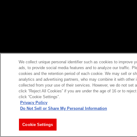
We collect unique personal identifier such as cookies to improve y
ads, to provide social media features and to analyze our traffic. P
cookies and the retention period of each cookie. We may sell or sh
analytics and advertising partners, who may combine it with other 
collected from your use of their services. However, we do not set 
click “Reject All Cookies” if you are under the age of 16 or to reje
click “Cookie Settings”.
Privacy Policy
Do Not Sell or Share My Personal Information
Cookie Settings