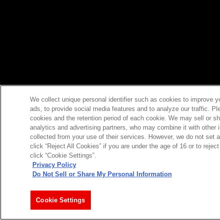
We collect unique personal identifier such as cookies to improve y
ads, to provide social media features and to analyze our traffic. P
cookies and the retention period of each cookie. We may sell or sh
analytics and advertising partners, who may combine it with other 
collected from your use of their services. However, we do not set 
click “Reject All Cookies” if you are under the age of 16 or to reje
click “Cookie Settings”.
Privacy Policy
Do Not Sell or Share My Personal Information
Cookie Settings