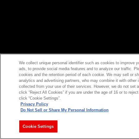
We collect unique personal identifier such as cookies to improve y
ads, to provide social media features and to analyze our traffic. P
cookies and the retention period of each cookie. We may sell or sh
analytics and advertising partners, who may combine it with other 
collected from your use of their services. However, we do not set 
click “Reject All Cookies” if you are under the age of 16 or to reje
click “Cookie Settings”.
Privacy Policy
Do Not Sell or Share My Personal Information
Cookie Settings