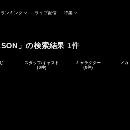
ランキング
ライブ配信
特集
06/12
EASON」の検索結果
1件
06/03
じ
スタッフ/キャスト
キャラクター
メカ
)
(0件)
(0件)
05/21
05/14
04/28