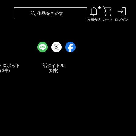
作品をさがす
お知らせ
カート
ログイン
【6/13(土)～期間限定】『ニンジャラ』無料配
信！
『最強の王様、二度目の人生は何をする？』第
24話 配信日変更のお知らせ
・ロボット
話タイトル
(0件)
(0件)
【障害】映像再生における不具合に関しまして
【日本語字幕】【セリフ検索】新規追加のお知
らせ
【障害】Android TVにおける不具合に関しまし
て