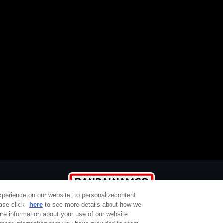
xperience on our website, to personalizecontent
ease click
here
to see more details about how we
re information about your use of our website