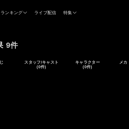
ランキング
ライブ配信
特集
06/12
果
9件
06/03
じ
スタッフ/キャスト
キャラクター
メカ
)
(0件)
(0件)
05/21
05/14
04/28