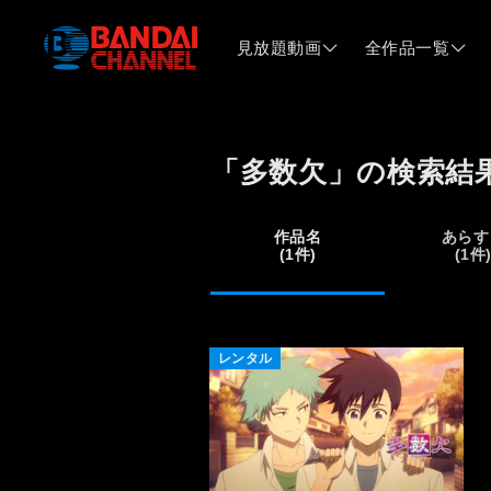
見放題動画
全作品一覧
「多数欠」の検索結
作品名
あらす
(1件)
(1件
レンタル