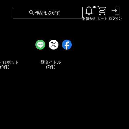
作品をさがす
お知らせ
カート
ログイン
【6/13(土)～期間限定】『ニンジャラ』無料配
信！
『最強の王様、二度目の人生は何をする？』第
24話 配信日変更のお知らせ
・ロボット
話タイトル
(0件)
(7件)
【障害】映像再生における不具合に関しまして
【日本語字幕】【セリフ検索】新規追加のお知
らせ
【障害】Android TVにおける不具合に関しまし
て