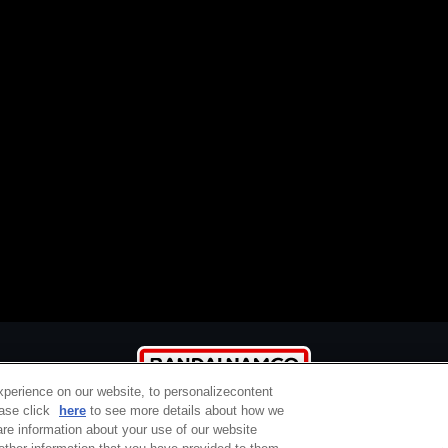
xperience on our website, to personalizecontent
ease click
here
to see more details about how we
re information about your use of our website