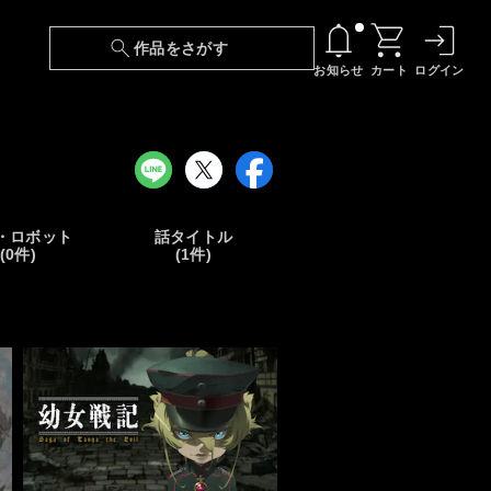
作品をさがす
お知らせ
カート
ログイン
【6/13(土)～期間限定】『ニンジャラ』無料配
信！
『最強の王様、二度目の人生は何をする？』第
24話 配信日変更のお知らせ
・ロボット
話タイトル
(0件)
(1件)
【障害】映像再生における不具合に関しまして
【日本語字幕】【セリフ検索】新規追加のお知
らせ
【障害】Android TVにおける不具合に関しまし
て