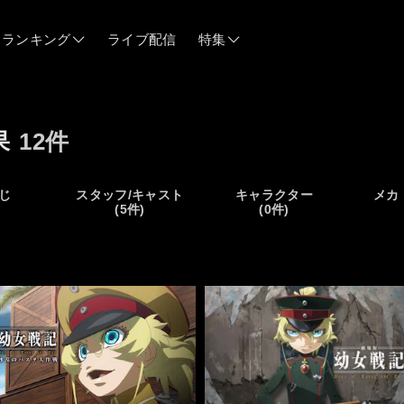
ランキング
ライブ配信
特集
06/12
果
12件
06/03
じ
スタッフ/キャスト
キャラクター
メカ
)
(5件)
(0件)
05/21
05/14
04/28