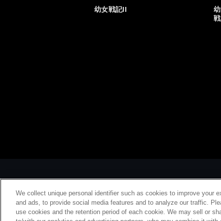
幼女戦記II
幼
戦
We collect unique personal identifier such as cookies to improve your e
and ads, to provide social media features and to analyze our traffic. Pl
use cookies and the retention period of each cookie. We may sell or sha