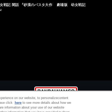
女戦記 閑話 『砂漠のパスタ大作
劇場版 幼女戦記
』
xperience on our website, to personalizecontent
ease click
here
to see more details about how we
re information about your use of our website