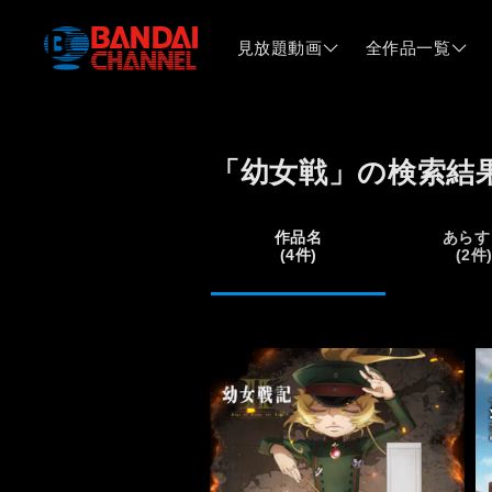
見放題動画
全作品一覧
「幼女戦」の検索結
作品名
あらす
(4件)
(2件