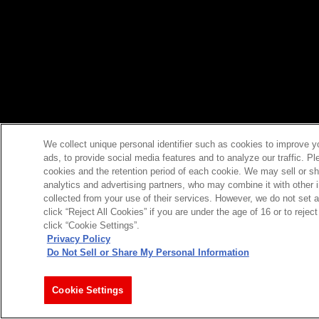
We collect unique personal identifier such as cookies to improve y
ads, to provide social media features and to analyze our traffic. P
cookies and the retention period of each cookie. We may sell or sh
analytics and advertising partners, who may combine it with other 
collected from your use of their services. However, we do not set 
click “Reject All Cookies” if you are under the age of 16 or to reje
click “Cookie Settings”.
Privacy Policy
Do Not Sell or Share My Personal Information
Cookie Settings