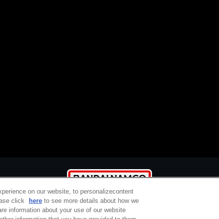
xperience on our website, to personalizecontent
ease click
here
to see more details about how we
re information about your use of our website