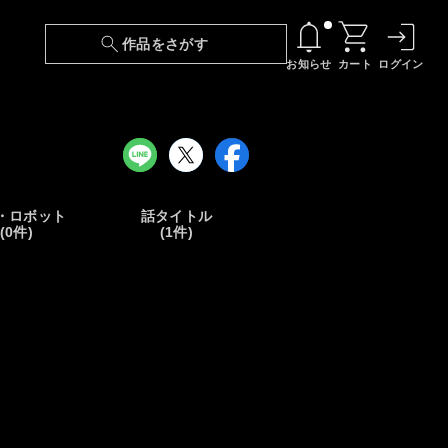
作品をさがす
お知らせ
カート
ログイン
【6/13(土)～期間限定】『ニンジャラ』無料配
信！
『最強の王様、二度目の人生は何をする？』第
24話 配信日変更のお知らせ
・ロボット
話タイトル
(0件)
(1件)
【障害】映像再生における不具合に関しまして
【日本語字幕】【セリフ検索】新規追加のお知
らせ
【障害】Android TVにおける不具合に関しまし
て