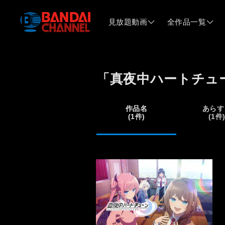
見放題動画
全作品一覧
「真夜中ハートチュ
作品名
あらす
(1件)
(1件