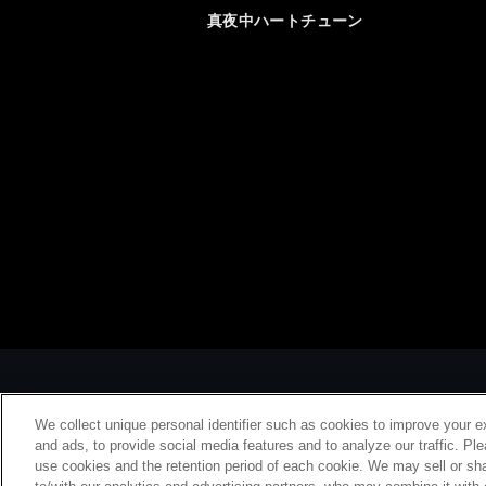
真夜中ハートチューン
We collect unique personal identifier such as cookies to improve your e
and ads, to provide social media features and to analyze our traffic. Pl
use cookies and the retention period of each cookie. We may sell or sha