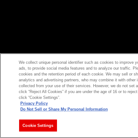
We collect unique personal identifier such as cookies to improve y
ads, to provide social media features and to analyze our traffic. P
cookies and the retention period of each cookie. We may sell or sh
analytics and advertising partners, who may combine it with other 
collected from your use of their services. However, we do not set 
click “Reject All Cookies” if you are under the age of 16 or to reje
click “Cookie Settings”.
Privacy Policy
Do Not Sell or Share My Personal Information
Cookie Settings